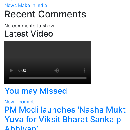
News Make in India
Recent Comments
No comments to show.
Latest Video
You may Missed
New Thought
PM Modi launches ‘Nasha Mukt
Yuva for Viksit Bharat Sankalp
Abhiyan’