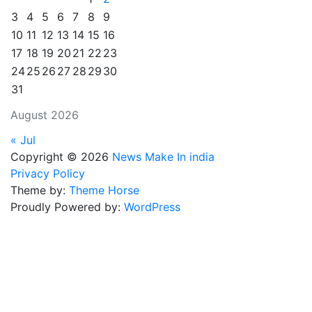
पढ़े
3
4
5
6
7
8
9
10
11
12
13
14
15
16
17
18
19
20
21
22
23
24
25
26
27
28
29
30
31
August 2026
« Jul
Copyright © 2026
News Make In india
Privacy Policy
Theme by:
Theme Horse
Proudly Powered by:
WordPress