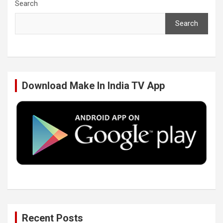
c
i
n
u
Search
Search
e
t
k
T
b
t
e
u
Download Make In India TV App
o
e
d
b
o
r
I
e
k
n
Recent Posts