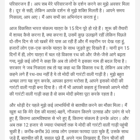
परिवारजन हैं। आप सब मेरे परिवारजनों के दर्शन करने का मुझे अवसर मिला
है। दूर से सही, लेकिन आपके दर्शन से मुझे शक्ति मिलती है। आपने समय
निकाला, आप आए। मैं आप सभी का अभिनंदन करता हूं।
आज विकसित भारत संकल्प यात्रा के 15 दिन पूरे हो रहे हैं। शुरू की तैयारी
में शायद कैसे करना है, क्‍या करना है, उसमें कुछ उलझनें रहीं लेकिन पिछले
दो-तीन दिन से जो खबरें मेरे पास आ रही हैं और मैं स्‍क्रीन पर देख रहा हूं,
हजारों लोग एक-एक करके यात्रा के साथ जुड़ते हुए दिखते हैं। यानी इन 15
दिनों में ही, लोग यात्रा में चल रहे विकास रथ को और जैसे-जैसे आगे बढ़ता
गया, मुझे कई लोगों ने कहा कि अब तो लोगों ने इसका नाम ही बदल दिया है।
सरकार ने जब निकाला तब तो यह कहा था कि विकास रथ है; लेकिन अब लोग
कहने लगे हैं रथ-वथ नहीं है ये तो मोदी की गारंटी वाली गाड़ी है। मुझे बहुत
अच्‍छा लगा यह सुन करके, आपका इतना भरोसा है, आपने इसको मोदी की
गारंटी वाली गाड़ी बना दिया है। तो मैं भी आपको कहता हूं जिसको आपने मोदी
की गारंटी वाली गाड़ी कहा है वो काम मोदी हमेशा पूरा करके रहता है।
और थोड़ी देर पहले मुझे कई लाभार्थियों से बातचीत करने का मौका मिला। मैं
खुश था कि मेरे देश की माताएं-बहनें, नौजवान कि‍तने उत्‍साह और उमंग से भरे
हुए हैं, कितना आत्‍मविश्‍वास से भरे हुए हैं, कितना संकल्‍प है उनके अंदर। और
अब तक 12 हजार से ज्यादा पंचायतों तक ये मोदी की गारंटी वाली गाड़ी पहुंची
चुकी है। करीब-करीब 30 लाख लोग उसका फायदा उठा चुके हैं, उसके साथ
जुड़े हैं, बातचीत की है, सवाल पूछे हैं, अपने नाम लिखवाए हैं, जिन चीजों की