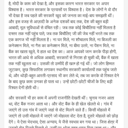
है, मोदी के काम को देखा है, और इसका कारण भारत सरकार पर अपार
विश्‍वास है। भारत सरकार के प्रयासों पर विश्‍वास है। देश के लोगों ने वो दौर
भी देखा है जब पहले की सरकारें खुद को जनता का माई-बाप समझती थीं।
और इस वजह से आज़ादी के अनेक दशकों बाद तक, देश की बहुत बड़ी
आबादी, मूल सुविधाओं से वंचित रही। जब तक कोई बिचौलिया नहीं मिलता है
दफ्तर तक नहीं पहुंच पाते, जब तक बिचौलिए जी की जेब नहीं भरते तब तक
एक कागज भी नहीं मिलता है। ना घर मिले, ना शौचालय मिले, ना बिजली का
कनेक्शन मिले, ना गैस का कनेक्शन मिले, ना बीमा उतरे, ना पेंशन मिले, ना
बैंक का खाता खुले, ये हाल था देश का। आज आपको जान करके पीड़ा होगी,
भारत की आधे से अधिक आबादी, सरकारों से निराश हो चुकी थी, बैंक में खाता
तक नहीं खुलता था। उसकी तो उम्‍मीदें ही खत्‍म्‍ हो गई थीं। जो लोग हिम्मत
जुटाकर, कुछ सिफारिश लगाकर स्थानीय सरकारी कार्यालयों तक पहुंच जाते
थे, और थोड़ी-बहुत आरती-प्रसाद भी कर लेते थे, तब जा करके वो रिश्‍वत देने
के बाद कुछ काम उनका हो पाता था। उन्हें छोटी-छोटी चीजों के लिए बड़ी
रिश्वत देनी होती थी।
और सरकारें भी हर काम में अपनी राजनीति देखती थीं। चुनाव नजर आता
था, वोट बैंक नजर आता था। और वोट बैंक के ही खेल खेलते थे। गांव में
जाएंगे तो उस गांव में जाएंगे जहां से वोट मिलने वाले हैं। किसी मोहल्‍ले में
जाएंगे तो उसी मोहल्‍ले में जाएंगे जो मोहल्‍ला वोट देता है, दूसरे मोहल्ले को छोड़
देंगे। ये ऐसा भेदभाव, ऐसा अन्‍याय, ये जैसे स्‍वभाव बन गया था। जिस क्षेत्र में