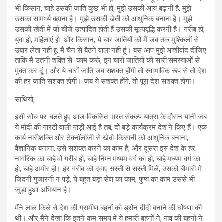
भी किसान, चाहे उसकी जाति कुछ भी हो, मुझे उसकी आय बढ़ानी है, मुझे
उसका सामर्थ्य बढ़ाना है। मुझे उसकी खेती को आधुनिक बनाना है। मुझे
उसकी खेती में जो चीजें उत्‍पादित होती हैं उसकी मूल्‍यवृद्धि करनी है। गरीब हो,
युवा हो, महिलाएं हो और किसान, ये चार जातियों को मैं जब तक मुश्किलों से
उबार लेता नहीं हूं, मैं चैन से बैठने वाला नहीं हूं। बस आप मुझे आशीर्वाद दीजिए
ताकि मैं उतनी शक्ति से काम करूं, इन चारों जातियों को सारी समस्‍याओं से
मुक्‍त कर दूं। और ये चारों जाति जब सशक्‍त होंगी तो स्‍वाभाविक रूप से तो देश
की हर जाति सशक्त होगी। जब ये सशक्त होंगे, तो पूरा देश सशक्त होगा।
साथियों,
इसी सोच पर चलते हुए आज विकसित भारत संकल्प यात्रा के दौरान यानी जब
ये मोदी की गारंटी वाली गाड़ी आई है तब, दो बड़े कार्यक्रम देश ने किए हैं। एक
कार्य नारीशक्ति और टेक्नॉलॉजी से खेती-किसानी को आधुनिक बनाना,
वैज्ञानिक बनाना, उसे सशक्त करने का काम है, और दूसरा इस देश के हर
नागरिक का चाहे वो गरीब हो, चाहे निम्‍न मध्‍यम वर्ग का हो, चाहे मध्‍यम वर्ग का
हो, चाहे अमीर हो। हर गरीब को दवाएं सस्‍ती से सस्‍ती मिलें, उसको बीमारी में
जिंदगी गुजारनी न पड़े, ये बहुत बड़ा सेवा का काम, पुण्‍य का काम उससे भी
जुड़ा हुआ अभियान है।
मैंने लाल किले से देश की ग्रामीण बहनों को ड्रोन दीदी बनाने की घोषणा की
थी। और मैंने देखा कि इतने कम समय में ये हमारी बहनों ने, गांव की बहनों ने