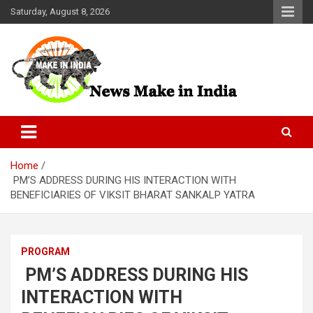
Skip
Saturday, August 8, 2026
to
content
News Make In india
Home
PM’S ADDRESS DURING HIS INTERACTION WITH
BENEFICIARIES OF VIKSIT BHARAT SANKALP YATRA
PROGRAM
PM’S ADDRESS DURING HIS
INTERACTION WITH