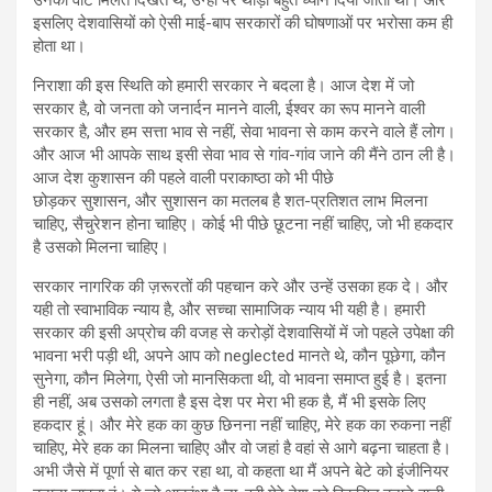
उनको वोट मिलते दिखते थे, उन्हीं पर थोड़ा बहुत ध्यान दिया जाता था। और
इसलिए देशवासियों को ऐसी माई-बाप सरकारों की घोषणाओं पर भरोसा कम ही
होता था।
निराशा की इस स्थिति को हमारी सरकार ने बदला है। आज देश में जो
सरकार है, वो जनता को जनार्दन मानने वाली, ईश्‍वर का रूप मानने वाली
सरकार है, और हम सत्ता भाव से नहीं, सेवा भावना से काम करने वाले हैं लोग।
और आज भी आपके साथ इसी सेवा भाव से गांव-गांव जाने की मैंने ठान ली है।
आज देश कुशासन की पहले वाली पराकाष्ठा को भी पीछे
छोड़कर सुशासन, और सुशासन का मतलब है शत-प्रतिशत लाभ मिलना
चाहिए, सैचुरेशन होना चाहिए। कोई भी पीछे छूटना नहीं चाहिए, जो भी हकदार
है उसको मिलना चाहिए।
सरकार नागरिक की ज़रूरतों की पहचान करे और उन्हें उसका हक दे। और
यही तो स्वाभाविक न्याय है, और सच्‍चा सामाजिक न्याय भी यही है। हमारी
सरकार की इसी अप्रोच की वजह से करोड़ों देशवासियों में जो पहले उपेक्षा की
भावना भरी पड़ी थी, अपने आप को neglected मानते थे, कौन पूछेगा, कौन
सुनेगा, कौन मिलेगा, ऐसी जो मानसिकता थी, वो भावना समाप्त हुई है। इतना
ही नहीं, अब उसको लगता है इस देश पर मेरा भी हक है, मैं भी इसके लिए
हकदार हूं। और मेरे हक का कुछ छिनना नहीं चाहिए, मेरे हक का रुकना नहीं
चाहिए, मेरे हक का मिलना चाहिए और वो जहां है वहां से आगे बढ़ना चाहता है।
अभी जैसे में पूर्णा से बात कर रहा था, वो कहता था मैं अपने बेटे को इंजीनियर