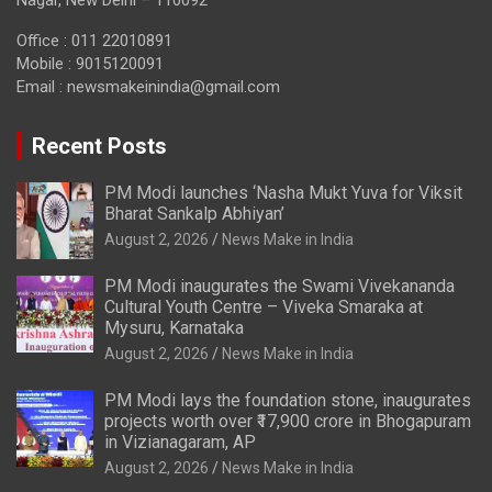
Nagar, New Delhi – 110092
Office : 011 22010891
Mobile : 9015120091
Email :
newsmakeinindia@gmail.com
Recent Posts
PM Modi launches ‘Nasha Mukt Yuva for Viksit
Bharat Sankalp Abhiyan’
August 2, 2026
News Make in India
PM Modi inaugurates the Swami Vivekananda
Cultural Youth Centre – Viveka Smaraka at
Mysuru, Karnataka
August 2, 2026
News Make in India
PM Modi lays the foundation stone, inaugurates
projects worth over ₹17,900 crore in Bhogapuram
in Vizianagaram, AP
August 2, 2026
News Make in India