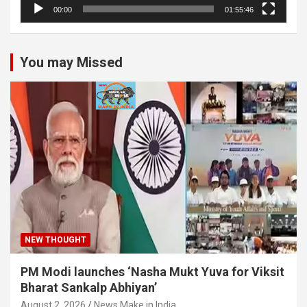
00:00
01:55:46
You may Missed
NEW THOUGHT
PM Modi launches ‘Nasha Mukt Yuva for Viksit
Bharat Sankalp Abhiyan’
August 2, 2026
News Make in India