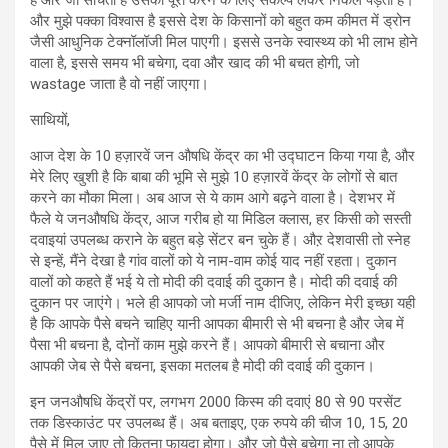
है और जो सोचता है उसको पूरा करने के लिए संकल्‍प लेकर निकल पड़ता है।
और मुझे पक्का विश्वास है इससे देश के किसानों को बहुत कम कीमत में ड्रोन
जैसी आधुनिक टेक्नॉलॉजी मिल पाएगी। इससे उनके स्‍वास्‍थ्‍य को भी लाभ होने
वाला है, इससे समय भी बचेगा, दवा और खाद की भी बचत होगी, जो
wastage जाता है वो नहीं जाएगा।
साथियों,
आज देश के 10 हज़ारवें जन औषधि केंद्र का भी उद्घाटन किया गया है, और
मेरे लिए खुशी है कि बाबा की भूमि से मुझे 10 हज़ारवें केंद्र के लोगों से बात
करने का मौका मिला। अब आज से ये काम आगे बढ़ने वाला है। देशभर में
फैले ये जनऔषधि केंद्र, आज गरीब हो या मिडिल क्लास, हर किसी को सस्ती
दवाइयां उपलब्ध कराने के बहुत बड़े सेंटर बन चुके हैं। औऱ देशवासी तो स्नेह
से इन्हें, मैंने देखा है गांव वालों को ये नाम-वाम कोई याद नहीं रहता। दुकान
वालों को कहते हैं भई ये तो मोदी की दवाई की दुकान है। मोदी की दवाई की
दुकान पर जाएंगे। भले ही आपको जो मर्जी नाम दीजिए, लेकिन मेरी इच्‍छा यही
है कि आपके पैसे बचने चाहिए यानी आपका बीमारी से भी बचना है और जेब में
पैसा भी बचना है, दोनों काम मुझे करने हैं। आपको बीमारी से बचाना और
आपकी जेब से पैसे बचना, इसका मतलब है मोदी की दवाई की दुकान।
इन जनऔषधि केंद्रों पर, लगभग 2000 किस्म की दवाएं 80 से 90 परसेंट
तक डिस्काउंट पर उपलब्ध हैं। अब बताइए, एक रुपये की चीज 10, 15, 20
पैसे में मिल जाए तो कितना फायदा होगा। और जो पैसे बचेगा ना तो आपके