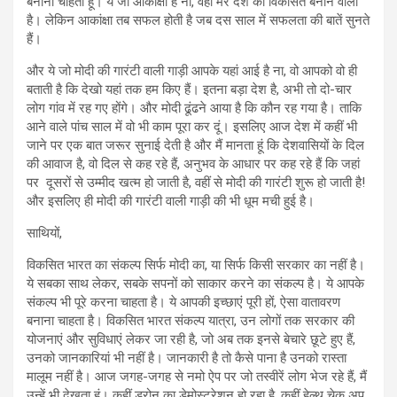
बनाना चाहता हूं। ये जो आकांक्षा है ना, वही मेरे देश को विकसित बनाने वाली
है। लेकिन आकांक्षा तब सफल होती है जब दस साल में सफलता की बातें सुनते
हैं।
और ये जो मोदी की गारंटी वाली गाड़ी आपके यहां आई है ना, वो आपको वो ही
बताती है कि देखो यहां तक हम किए हैं। इतना बड़ा देश है, अभी तो दो-चार
लोग गांव में रह गए होंगे। और मोदी ढूंढने आया है कि कौन रह गया है। ताकि
आने वाले पांच साल में वो भी काम पूरा कर दूं। इसलिए आज देश में कहीं भी
जाने पर एक बात जरूर सुनाई देती है और मैं मानता हूं कि देशवासियों के दिल
की आवाज है, वो दिल से कह रहे हैं, अनुभव के आधार पर कह रहे हैं कि जहां
पर दूसरों से उम्मीद खत्म हो जाती है, वहीं से मोदी की गारंटी शुरू हो जाती है!
और इसलिए ही मोदी की गारंटी वाली गाड़ी की भी धूम मची हुई है।
साथियों,
विकसित भारत का संकल्प सिर्फ मोदी का, या सिर्फ किसी सरकार का नहीं है।
ये सबका साथ लेकर, सबके सपनों को साकार करने का संकल्प है। ये आपके
संकल्‍प भी पूरे करना चाहता है। ये आपकी इच्‍छाएं पूरी हों, ऐसा वातावरण
बनाना चाहता है। विकसित भारत संकल्प यात्रा, उन लोगों तक सरकार की
योजनाएं और सुविधाएं लेकर जा रही है, जो अब तक इनसे बेचारे छूटे हुए हैं,
उनको जानकारियां भी नहीं है। जानकारी है तो कैसे पाना है उनको रास्‍ता
मालूम नहीं है। आज जगह-जगह से नमो ऐप पर जो तस्वीरें लोग भेज रहे हैं, मैं
उन्हें भी देखता हूं। कहीं ड्रोन का डेमोस्ट्रेशन हो रहा है, कहीं हेल्थ चेक अप