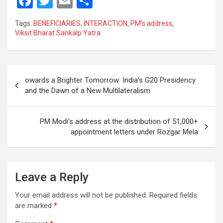
F
T
E
S
a
wi
m
h
Tags:
BENEFICIARIES
,
INTERACTION
,
PM’s address
,
ce
tt
ail
ar
Viksit Bharat Sankalp Yatra
b
er
e
o
Post
o
owards a Brighter Tomorrow: India’s G20 Presidency
navigation
and the Dawn of a New Multilateralism
k
PM Modi’s address at the distribution of 51,000+
appointment letters under Rozgar Mela
Leave a Reply
Your email address will not be published.
Required fields
are marked
*