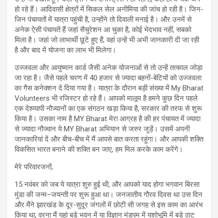
हो रहे हैं। आदिवासी क्षेत्रों में सिकल सेल अनीमिया की जांच हो रही है। जिन-
जिन पंचायतों में यात्रा पहुंची है, उन्‍होंने तो दिवाली मनाई है। और उनमें से
अनेक ऐसी पंचायतें हैं जहां सैचुरेशन आ चुका है, कोई भेदभाव नहीं, सबको
मिला है। जहां जो लाभार्थी छूटे हुए हैं, वहां उन्हें भी अभी जानकारी दी जा रही
है और बाद में योजना का लाभ भी मिलेगा।
उज्जवला और आयुष्मान कार्ड जैसी अनेक योजनाओं से तो उन्हें तत्काल जोड़ा
जा रहा है। जैसे पहले चरण में 40 हजार से ज्यादा बहनों-बेटियों को उज्जवला
का गैस कनेक्शन दे दिया गया है। यात्रा के दौरान बड़ी संख्या में My Bharat
Volunteers भी रजिस्टर हो रहे हैं। आपको मालूम है हमने कुछ दिन पहले
एक देश्‍व्‍यापी नौज्‍वानों का एक संगठन खड़ा किया है, सरकार की तरफ से शुरू
किया है। उसका नाम है MY Bharat मेरा आग्रह है की हर पंचायत में ज्यादा
से ज्यादा नौज्‍वान ये MY Bharat अभियान से जरुर जुड़ें। उसमें अपनी
जानकारियां दें और बीच-बीच में मैं आपसे बात करता रहूंगा। और आपकी शक्ति
विकसित भारत बनाने की शक्ति बन जाए, हम मिल करके काम करेंगे।
मेरे परिवारजनों,
15 नवंबर को जब ये यात्रा शुरु हुई थी, और आपको याद होगा भगवान बिरसा
मुंडा की जन्‍म–जयन्‍ती पर शुरू हुआ था। जनजातीय गौरव दिवस था उस दिन
और मैंने झारखंड के दूर-सुदूर जंगलों में छोटी सी जगह से इस काम का आरंभ
किया था, वरना मैं यहां बड़े भवन में या विज्ञान मंडपम में यशोभूमि में बड़े ठाट