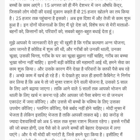
बच्‍चों के काम आएंगे। 15 अगस्त को ही मैंने देशभर में जन औषधि केंद्र,
जिसको लोग मोदी की दवाई दुकान कहते हैं वो 25 हजार खोलने का तय किया
है। 25 हजार तक पहुंचाना है इसको। अब इस दिशा में औऱ तेजी से काम शुरू
हुआ है। इन दोनों योजनाओं के लिए मैं पूरे देश को, विशेष रूप से मेरी माताओं-
बहनों को, किसानों को, परिवारों को, सबको बहुत-बहुत बधाई देता हूं।
मुझे आपको ये जानकारी देते हुए भी खुशी है कि गरीब कल्याण अन्न योजना,
आप जानते हैं कोविड में शुरू की थी, और गरीबों को उनकी थाली, उनका
चूल्‍हा, उसकी चिन्‍ता, गरीब के घर का चूल्‍हा बुझना नहीं चाहिए, गरीब का बच्‍चा
भूखा सोना नहीं चाहिए। इतनी बड़ी कोविड की महामारी आई थी, हमने सेवा का
काम शुरू किया। और उसके कारण मैंने देखा है परिवारों के काफी पैसे बच रहे
हैं। अच्‍छे काम में खर्च हो रहे हैं। ये देखते हुए कल ही हमारी कैबिनेट ने निर्णय
कर लिया है कि अब ये तो जो मुफ्त राशन देने वाली योजना है, उसको 5 साल
के लिए आगे बढ़ाया जाएगा। ताकि आने वाले 5 सालों तक आपको भोजन की
थाली के लिए खर्च न करना पड़े और आपका जो पैसा बचेगा ना वो जनधन
एकाउंट में जमा कीजिए। और उससे भी बच्‍चों के भविष्‍य के लिए उसका
उपयोग कीजिए। प्‍लानिंग कीजिए, पैसे बर्बाद नहीं होने चाहिए। मोदी मुफ्त में
भेजता है लेकिन इसलिए भेजता है ताकि आपकी ताकत बढ़े। 80 करोड़ से
ज्यादा देशवासियों को अब 5 साल तक मुफ्त राशन मिलता रहेगा। इससे गरीबों
की जो बचत होगी, उस पैसे को वे अपने बच्चों की बेहतर देखभाल में लगा
पाएंगे। और ये भी मोदी की गारंटी है, जिसे हमने पूरा किया है। इसीलिए मैं