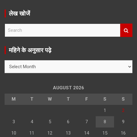
लेख खोजें
S
e
a
r
महिने के अनुसार पढ़े
c
h
महिने
के
अनुसार
पढ़े
AUGUST 2026
M
T
W
T
F
S
S
1
2
3
4
5
6
7
8
9
10
11
12
13
14
15
16