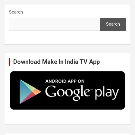
c
i
n
u
Search
Search
e
t
k
T
b
t
e
u
Download Make In India TV App
o
e
d
b
o
r
I
e
k
n