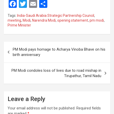
F
T
E
S
a
wi
m
h
Tags:
India-Saudi Arabia Strategic Partnership Council
,
ce
tt
ail
ar
meeting
,
Modi
,
Narendra Modi
,
opening statement
,
pm modi
,
Prime Minister
b
er
e
o
o
Post
PM Modi pays homage to Acharya Vinoba Bhave on his
k
navigation
birth anniversary
PM Modi condoles loss of lives due to road mishap in
Tirupathur, Tamil Nadu
Leave a Reply
Your email address will not be published.
Required fields
are marked
*