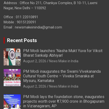
Address : Office No 211, Chankya Complex, B 10-11, Laxmi
Nagar, New Delhi – 110092
Office : 011 22010891
Mobile : 9015120091
Email :
newsmakeinindia@gmail.com
Recent Posts
PM Modi launches ‘Nasha Mukt Yuva for Viksit
Bharat Sankalp Abhiyan’
August 2, 2026
News Make in India
PM Modi inaugurates the Swami Vivekananda
Cultural Youth Centre – Viveka Smaraka at
Mysuru, Karnataka
August 2, 2026
News Make in India
PM Modi lays the foundation stone, inaugurates
projects worth over ₹17,900 crore in Bhogapuram
in Vizianagaram, AP