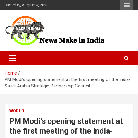
Skip
Saturday, August 8, 2026
to
content
News Make In india
Home
PM Modi’s opening statement at the first meeting of the India-
Saudi Arabia Strategic Partnership Council
WORLD
PM Modi’s opening statement at
the first meeting of the India-