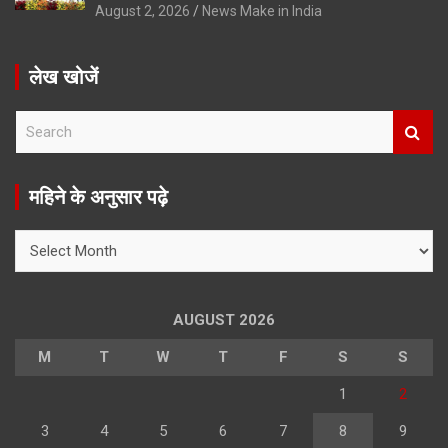
August 2, 2026
News Make in India
लेख खोजें
S
e
a
r
महिने के अनुसार पढ़े
c
h
महिने
के
अनुसार
पढ़े
AUGUST 2026
M
T
W
T
F
S
S
1
2
3
4
5
6
7
8
9