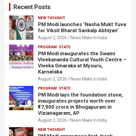
Recent Posts
NEW THOUGHT
PM Modi launches ‘Nasha Mukt Yuva
for Viksit Bharat Sankalp Abhiyan’
August 2, 2026
News Make in India
PROGRAM
STATE
PM Modi inaugurates the Swami
Vivekananda Cultural Youth Centre –
Viveka Smaraka at Mysuru,
Karnataka
August 2, 2026
News Make in India
PROGRAM
STATE
PM Modi lays the foundation stone,
inaugurates projects worth over
₹17,900 crore in Bhogapuram in
Vizianagaram, AP
August 2, 2026
News Make in India
NEW THOUGHT
PM Modi announces fast-track