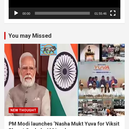
00:00
01:55:46
You may Missed
NEW THOUGHT
PM Modi launches ‘Nasha Mukt Yuva for Viksit